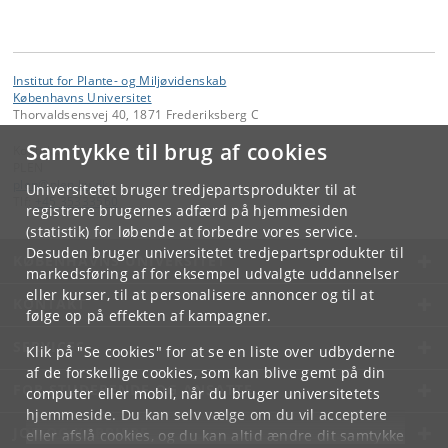
Institut for Plante- og Miljøvidenskab
Københavns Universitet
Thorvaldsensvej 40, 1871 Frederiksberg C
Samtykke til brug af cookies
Kontakt:
PLEN
plen
@
plen
.
ku
.
dk
Universitetet bruger tredjepartsprodukter til at
Tlf:
+45 35333560
registrere brugernes adfærd på hjemmesiden
(statistik) for løbende at forbedre vores service.
Desuden bruger universitetet tredjepartsprodukter til
KØBENHAVNS UNIVERSITET
markedsføring af for eksempel udvalgte uddannelser
eller kurser, til at personalisere annoncer og til at
KONTAKT
følge op på effekten af kampagner.
SERVICES
Klik på "Se cookies" for at se en liste over udbyderne
af de forskellige cookies, som kan blive gemt på din
FOR STUDERENDE OG ANSATTE
computer eller mobil, når du bruger universitetets
hjemmeside. Du kan selv vælge om du vil acceptere
JOB OG KARRIERE
eller afslå cookies, og du kan altid ændre dit samtykke