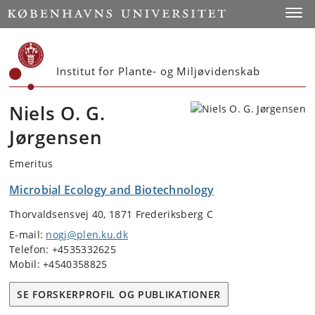
Start
Toggl
Institut for Plante- og Miljøvidenskab
Niels O. G.
Jørgensen
Emeritus
Microbial Ecology and Biotechnology
Thorvaldsensvej 40, 1871 Frederiksberg C
E-mail:
nogj@plen.ku.dk
Telefon: +4535332625
Mobil: +4540358825
SE FORSKERPROFIL OG PUBLIKATIONER