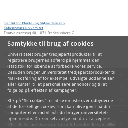
Institut for Plante- og Miljøvidenskab
Københavns Universitet
Thorvaldsensvej 40, 1871 Frederiksberg C
Samtykke til brug af cookies
Kontakt:
Institutsekretariat
webmaster
@
plen
.
ku
.
dk
Universitetet bruger tredjepartsprodukter til at
Tlf:
+45 35333560
registrere brugernes adfærd på hjemmesiden
(statistik) for løbende at forbedre vores service.
Desuden bruger universitetet tredjepartsprodukter til
KØBENHAVNS UNIVERSITET
markedsføring af for eksempel udvalgte uddannelser
eller kurser, til at personalisere annoncer og til at
KONTAKT
følge op på effekten af kampagner.
SERVICES
Klik på "Se cookies" for at se en liste over udbyderne
af de forskellige cookies, som kan blive gemt på din
FOR STUDERENDE OG ANSATTE
computer eller mobil, når du bruger universitetets
hjemmeside. Du kan selv vælge om du vil acceptere
JOB OG KARRIERE
eller afslå cookies, og du kan altid ændre dit samtykke