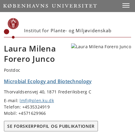
Start
Toggl
Institut for Plante- og Miljøvidenskab
Laura Milena
Forero Junco
Postdoc
Microbial Ecology and Biotechnology
Thorvaldsensvej 40, 1871 Frederiksberg C
E-mail:
lmfj@plen.ku.dk
Telefon: +4535324919
Mobil: +4571629966
SE FORSKERPROFIL OG PUBLIKATIONER