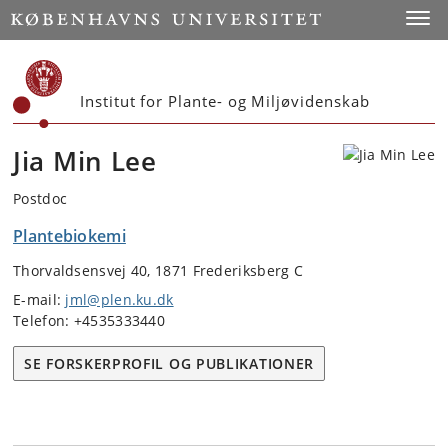
Start
Toggl
Institut for Plante- og Miljøvidenskab
Jia Min Lee
Postdoc
Plantebiokemi
Thorvaldsensvej 40, 1871 Frederiksberg C
E-mail:
jml@plen.ku.dk
Telefon: +4535333440
SE FORSKERPROFIL OG PUBLIKATIONER