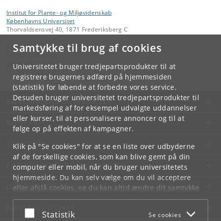
Institut for Plante- og Miljøvidenskab
Københavns Universitet
Thorvaldsensvej 40, 1871 Frederiksberg C
Samtykke til brug af cookies
Kontakt:
Institutsekretariat
plen
@
plen
.
ku
.
dk
Universitetet bruger tredjepartsprodukter til at
Tlf:
+45 35333560
registrere brugernes adfærd på hjemmesiden
(statistik) for løbende at forbedre vores service.
Desuden bruger universitetet tredjepartsprodukter til
KØBENHAVNS UNIVERSITET
markedsføring af for eksempel udvalgte uddannelser
eller kurser, til at personalisere annoncer og til at
KONTAKT
følge op på effekten af kampagner.
SERVICES
Klik på "Se cookies" for at se en liste over udbyderne
af de forskellige cookies, som kan blive gemt på din
FOR STUDERENDE OG ANSATTE
computer eller mobil, når du bruger universitetets
hjemmeside. Du kan selv vælge om du vil acceptere
JOB OG KARRIERE
eller afslå cookies, og du kan altid ændre dit samtykke
under
Cookie- og privatlivspolitik
som du finder i
NØDSITUATIONER
bunden af hver side.
Acceptér eller afslå
Statistik
Se cookies