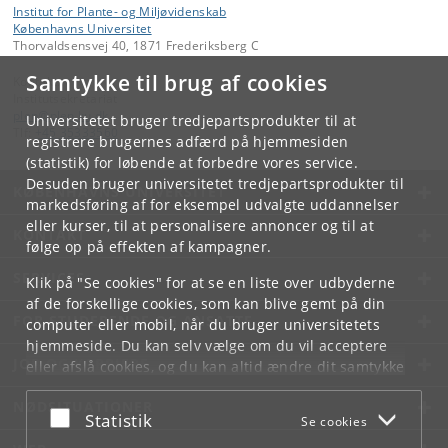
Institut for Plante- og Miljøvidenskab
Københavns Universitet
Thorvaldsensvej 40, 1871 Frederiksberg C
Samtykke til brug af cookies
Kontakt:
Institutsekretariat
plen
@
plen
.
ku
.
dk
Universitetet bruger tredjepartsprodukter til at
Tlf:
+45 35333560
registrere brugernes adfærd på hjemmesiden
(statistik) for løbende at forbedre vores service.
Desuden bruger universitetet tredjepartsprodukter til
KØBENHAVNS UNIVERSITET
markedsføring af for eksempel udvalgte uddannelser
eller kurser, til at personalisere annoncer og til at
KONTAKT
følge op på effekten af kampagner.
SERVICES
Klik på "Se cookies" for at se en liste over udbyderne
af de forskellige cookies, som kan blive gemt på din
FOR STUDERENDE OG ANSATTE
computer eller mobil, når du bruger universitetets
hjemmeside. Du kan selv vælge om du vil acceptere
JOB OG KARRIERE
eller afslå cookies, og du kan altid ændre dit samtykke
under
Cookie- og privatlivspolitik
som du finder i
NØDSITUATIONER
bunden af hver side.
Acceptér eller afslå
Statistik
Se cookies
Googles privatlivspolitik