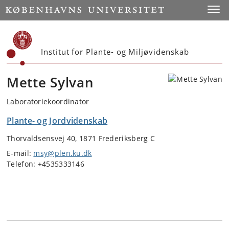
Start
Toggl
Institut for Plante- og Miljøvidenskab
Mette Sylvan
Laboratoriekoordinator
Plante- og Jordvidenskab
Thorvaldsensvej 40, 1871 Frederiksberg C
E-mail:
msy@plen.ku.dk
Telefon: +4535333146