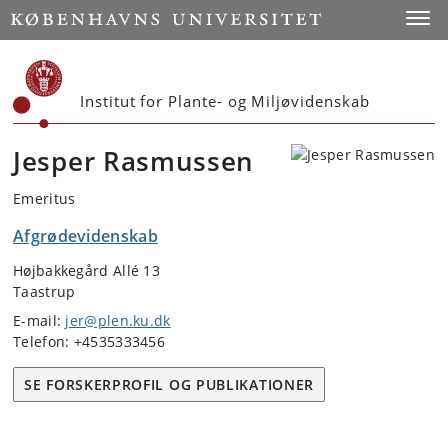
Start
Toggl
Institut for Plante- og Miljøvidenskab
Jesper Rasmussen
Emeritus
Afgrødevidenskab
Højbakkegård Allé 13
Taastrup
E-mail:
jer@plen.ku.dk
Telefon: +4535333456
SE FORSKERPROFIL OG PUBLIKATIONER