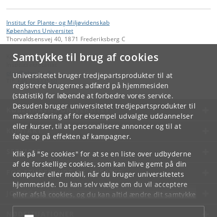
Institut for Plante- og Miljøvidenskab
Københavns Universitet
Thorvaldsensvej 40, 1871 Frederiksberg C
Samtykke til brug af cookies
Kontakt:
Institutsekretariat
plen
@
plen
.
ku
.
dk
Universitetet bruger tredjepartsprodukter til at
Tlf:
+45 35333560
registrere brugernes adfærd på hjemmesiden
(statistik) for løbende at forbedre vores service.
Desuden bruger universitetet tredjepartsprodukter til
KØBENHAVNS UNIVERSITET
markedsføring af for eksempel udvalgte uddannelser
eller kurser, til at personalisere annoncer og til at
KONTAKT
følge op på effekten af kampagner.
SERVICES
Klik på "Se cookies" for at se en liste over udbyderne
af de forskellige cookies, som kan blive gemt på din
FOR STUDERENDE OG ANSATTE
computer eller mobil, når du bruger universitetets
hjemmeside. Du kan selv vælge om du vil acceptere
JOB OG KARRIERE
eller afslå cookies, og du kan altid ændre dit samtykke
under
Cookie- og privatlivspolitik
som du finder i
NØDSITUATIONER
bunden af hver side.