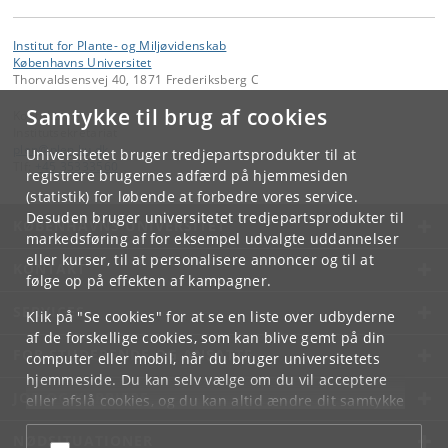
Institut for Plante- og Miljøvidenskab
Københavns Universitet
Thorvaldsensvej 40, 1871 Frederiksberg C
Samtykke til brug af cookies
Kontakt:
Institutsekretariat
plen
@
plen
.
ku
.
dk
Universitetet bruger tredjepartsprodukter til at
Tlf:
+45 35333560
registrere brugernes adfærd på hjemmesiden
(statistik) for løbende at forbedre vores service.
Desuden bruger universitetet tredjepartsprodukter til
KØBENHAVNS UNIVERSITET
markedsføring af for eksempel udvalgte uddannelser
eller kurser, til at personalisere annoncer og til at
KONTAKT
følge op på effekten af kampagner.
SERVICES
Klik på "Se cookies" for at se en liste over udbyderne
af de forskellige cookies, som kan blive gemt på din
FOR STUDERENDE OG ANSATTE
computer eller mobil, når du bruger universitetets
hjemmeside. Du kan selv vælge om du vil acceptere
JOB OG KARRIERE
eller afslå cookies, og du kan altid ændre dit samtykke
under
Cookie- og privatlivspolitik
som du finder i
NØDSITUATIONER
bunden af hver side.