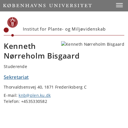
Start
Toggl
Institut for Plante- og Miljøvidenskab
Kenneth
Nørreholm Bisgaard
Studerende
Sekretariat
Thorvaldsensvej 40, 1871 Frederiksberg C
E-mail:
knb@plen.ku.dk
Telefon: +4535330582