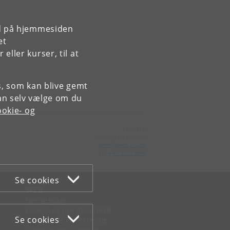
rd på hjemmesiden
et
ller kurser, til at
es, som kan blive gemt
an selv vælge om du
okie- og
Kontakt:
Institutsekretariat
plen
@
plen
.
ku
.
dk
Tlf:
+45 35333560
Se cookies
WEB
Om websitet
Cookies og privatlivspolitik
Se cookies
Tilgængelighedserklæring
Informationssikkerhed