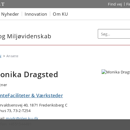
Find vej
F
Nyheder
Innovation
Om KU
 og Miljøvidenskab
N
Ansatte
onika Dragsted
tner
anteFaciliteter & Værksteder
rvaldsensvej 40, 1871 Frederiksberg C
hus 73, 73-2-T254
ail:
modr@plen.ku.dk
efon: +4551544491