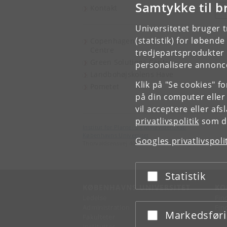
Samtykke til b
Kontakt
S
Universitetet bruger 
(statistik) for løbend
Copenhagen Plant Science
Centre
tredjepartsprodukter t
Green Solutions Centre
personalisere annonce
Landbohøjskolens Have
Klik på "Se cookies" f
Pometet
på din computer eller
vil acceptere eller af
privatlivspolitik
som du
Institut for Plante- og Miljøvidenskab
Københavns Universitet
Googles privatlivspoli
Thorvaldsensvej 40, 1871 Frederiksberg C
Statistik
Acceptér eller afslå
KØBENHAVNS UNIVERSITET
KO
Ledelse
Fin
Administration
Fin
Markedsfør
Acceptér eller afslå
Fakulteter
Kon
Institutter