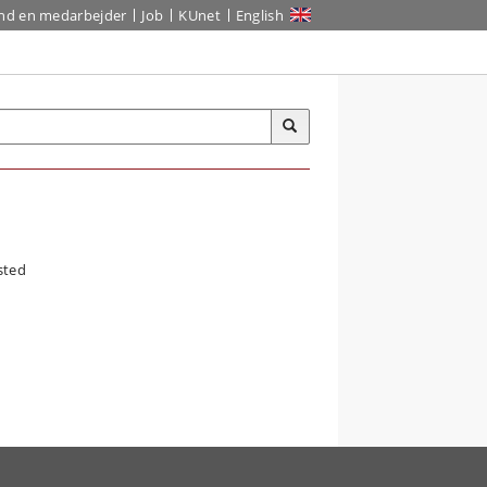
ind en medarbejder
Job
KUnet
English