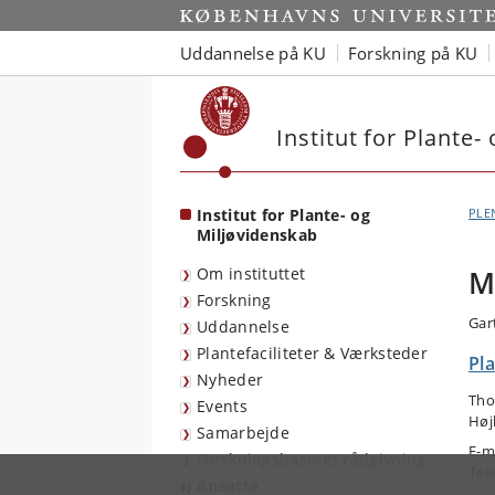
Start
Uddannelse på KU
Forskning på KU
Institut for Plante-
Institut for Plante- og
PLE
Miljøvidenskab
Om instituttet
M
Forskning
Gar
Uddannelse
Plantefaciliteter & Værksteder
Pl
Nyheder
Tho
Events
Høj
Samarbejde
E-m
Forskningsbaseret rådgivning
Tel
Ansatte