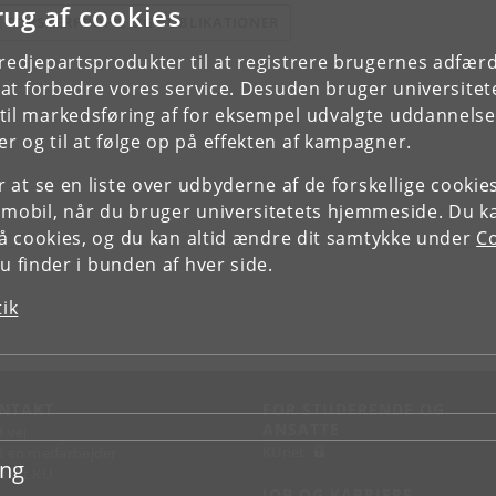
rug af cookies
E FORSKERPROFIL OG PUBLIKATIONER
tredjepartsprodukter til at registrere brugernes adfæ
e at forbedre vores service. Desuden bruger universitet
il markedsføring af for eksempel udvalgte uddannelser e
r og til at følge op på effekten af kampagner.
or at se en liste over udbyderne af de forskellige cooki
 mobil, når du bruger universitetets hjemmeside. Du k
slå cookies, og du kan altid ændre dit samtykke under
Co
 finder i bunden af hver side.
tik
NTAKT
FOR STUDERENDE OG
ANSATTE
d vej
KUnet
d en medarbejder
ing
takt KU
JOB OG KARRIERE